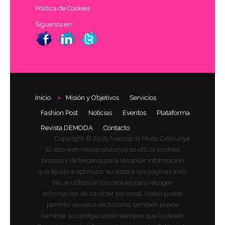
Política de Cookies
Síguenos en:
Inicio
Misión y Objetivos
Servicios
Fashion Post
Noticias
Eventos
Plataforma
Revista DEMODA
Contacto
Copyright © 2015 Associació Moda Catalunya
El sitio web modacatalunya.es utiliza cookies
propias y de terceros para recopilar información
que ayuda a optimizar su visita a sus páginas web.
No se utilizarán las cookies para recoger
información de carácter personal. Usted puede
permitir su uso o rechazarlo, también puede
cambiar su configuración siempre que lo desee.