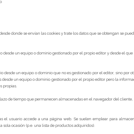
io
esde donde se envían las cookies y trate los datos que se obtengan se puede
 desde un equipo o dominio gestionado por el propio editor y desde el que se 
o desde un equipo o dominio que no es gestionado por el editor, sino por otr
as desde un equipo o dominio gestionado por el propio editor pero la inform
s propias.
plazo de tiempo que permanecen almacenadas en el navegador del cliente, 
s el usuario accede a una página web. Se suelen emplear para almacena
na sola ocasión (p.e. una lista de productos adquiridos).