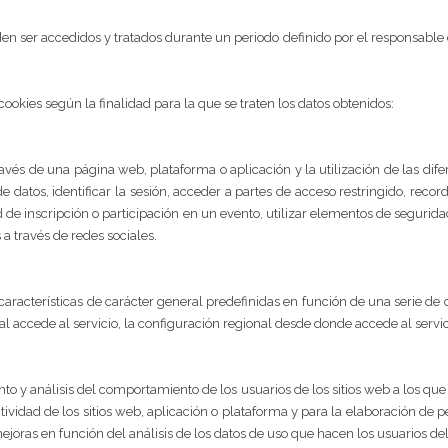
n ser accedidos y tratados durante un periodo definido por el responsable d
 cookies según la finalidad para la que se traten los datos obtenidos:
vés de una página web, plataforma o aplicación y la utilización de las dife
e datos, identificar la sesión, acceder a partes de acceso restringido, reco
d de inscripción o participación en un evento, utilizar elementos de segur
 a través de redes sociales.
características de carácter general predefinidas en función de una serie de 
al accede al servicio, la configuración regional desde donde accede al servici
to y análisis del comportamiento de los usuarios de los sitios web a los qu
ctividad de los sitios web, aplicación o plataforma y para la elaboración de p
ejoras en función del análisis de los datos de uso que hacen los usuarios del