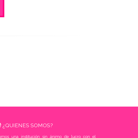
¿QUIENES SOMOS?
omos una institución sin ánimo de lucro con el