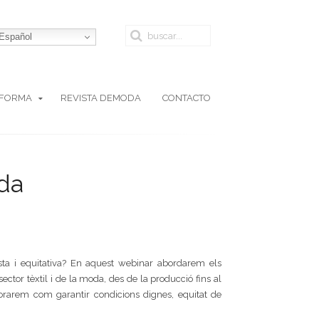
Español
AFORMA
REVISTA DEMODA
CONTACTO
oda
ta i equitativa? En aquest webinar abordarem els
ector tèxtil i de la moda, des de la producció fins al
lorarem com garantir condicions dignes, equitat de