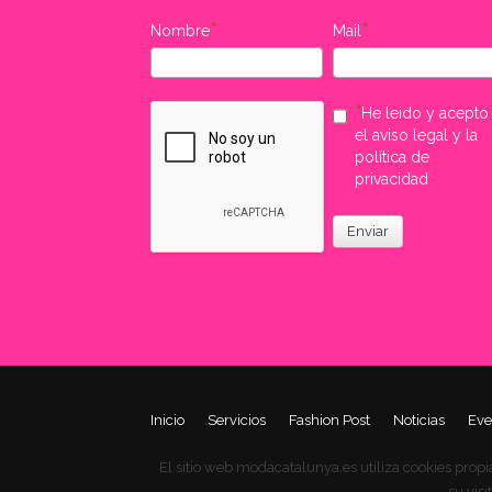
Nombre
Mail
He leido y acepto
el aviso legal y la
política de
privacidad
Enviar
Inicio
Servicios
Fashion Post
Noticias
Eve
El sitio web modacatalunya.es utiliza cookies propi
su vis