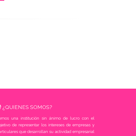
¿QUIENES SOMOS?
omos una institución sin ánimo de lucro con el
bjetivo de representar los intereses de empresas y
rticulares que desarrollan su actividad empresarial