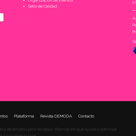
Organización de Eventos
o 
Sello de Calidad
Av
Po
Po
S
ntos
Plataforma
Revista DEMODA
Contacto
as y de terceros para recopilar información que ayuda a optimizar
ita a sus páginas web.