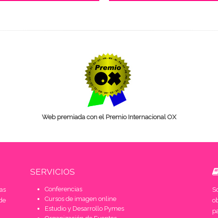
Web premiada con el Premio Internacional OX
SERVICIOS
Conferencias
as
S
Cursos de imagen online
de
o
Estudio y Desarrollo Pymes
pa