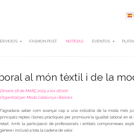
ERVICIOS
FASHION POST
NOTICIAS
EVENTOS
PLAT
boral al món tèxtil i de la m
Dimarts 18 de MARÇ 2025 a les 18:00h
Organitzat per Moda Catalunya i Balears
T’agradaria saber com avançar cap a una indústria de la moda més jus
principals reptes i bones pràctiques per promoure la igualtat laboral en el s
retail. Amb la participació de professionals i entitats compromeses, exp
gènere i inclusió a tota la cadena de valor.