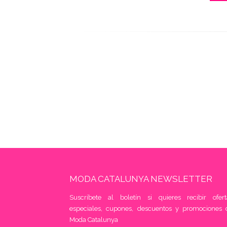
MODA CATALUNYA NEWSLETTER
Suscríbete al boletín si quieres recibir ofert
especiales, cupones, descuentos y promociones 
Moda Catalunya