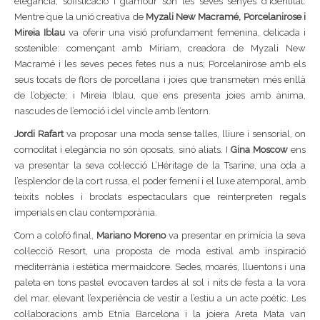
elegància, sofisticació i glamour són les seves senyes d’identitat.
Mentre que la unió creativa de
Myzali New Macramé, Porcelanirose i
Mireia Iblau
va oferir una visió profundament femenina, delicada i
sostenible: començant amb Míriam, creadora de Myzali New
Macramé i les seves peces fetes nus a nus; Porcelanirose amb els
seus tocats de flors de porcellana i joies que transmeten més enllà
de l’objecte; i Mireia Iblau, que ens presenta joies amb ànima,
nascudes de l’emoció i del vincle amb l’entorn.
Jordi Rafart
va proposar una moda sense talles, lliure i sensorial, on
comoditat i elegància no són oposats, sinó aliats. I
Gina Moscow
ens
va presentar la seva col·lecció L’Héritage de la Tsarine, una oda a
l’esplendor de la cort russa, el poder femení i el luxe atemporal, amb
teixits nobles i brodats espectaculars que reinterpreten regals
imperials en clau contemporània.
Com a colofó final,
Mariano Moreno
va presentar en primícia la seva
col·lecció Resort, una proposta de moda estival amb inspiració
mediterrània i estètica mermaidcore. Sedes, moarés, lluentons i una
paleta en tons pastel evocaven tardes al sol i nits de festa a la vora
del mar, elevant l’experiència de vestir a l’estiu a un acte poètic. Les
col·laboracions amb Etnia Barcelona i la joiera Areta Mata van