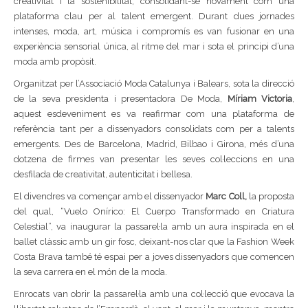
creativitat i la sostenibilitat, consolidant-se novament com una
plataforma clau per al talent emergent. Durant dues jornades
intenses, moda, art, música i compromís es van fusionar en una
experiència sensorial única, al ritme del mar i sota el principi d’una
moda amb propòsit.
Organitzat per l’Associació Moda Catalunya i Balears, sota la direcció
de la seva presidenta i presentadora De Moda,
Míriam Victoria
,
aquest esdeveniment es va reafirmar com una plataforma de
referència tant per a dissenyadors consolidats com per a talents
emergents. Des de Barcelona, Madrid, Bilbao i Girona, més d’una
dotzena de firmes van presentar les seves col·leccions en una
desfilada de creativitat, autenticitat i bellesa.
El divendres va començar amb el dissenyador
Marc Coll,
la proposta
del qual, “Vuelo Onírico: El Cuerpo Transformado en Criatura
Celestial”, va inaugurar la passarel·la amb un aura inspirada en el
ballet clàssic amb un gir fosc, deixant-nos clar que la Fashion Week
Costa Brava també té espai per a joves dissenyadors que comencen
la seva carrera en el món de la moda.
Enrocats van obrir la passarel·la amb una col·lecció que evocava la