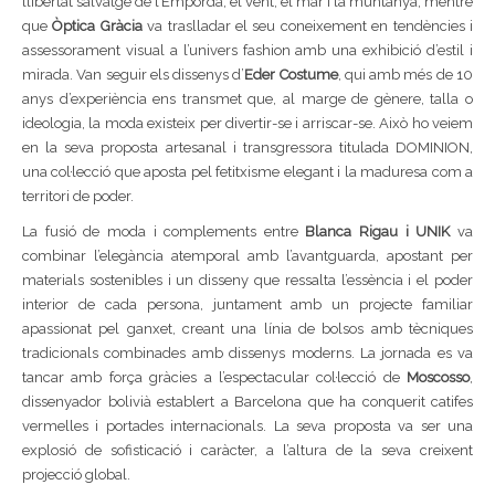
llibertat salvatge de l’Empordà, el vent, el mar i la muntanya, mentre
que
Òptica Gràcia
va traslladar el seu coneixement en tendències i
assessorament visual a l’univers fashion amb una exhibició d’estil i
mirada. Van seguir els dissenys d’
Eder Costume
, qui amb més de 10
anys d’experiència ens transmet que, al marge de gènere, talla o
ideologia, la moda existeix per divertir-se i arriscar-se. Això ho veiem
en la seva proposta artesanal i transgressora titulada DOMINION,
una col·lecció que aposta pel fetitxisme elegant i la maduresa com a
territori de poder.
La fusió de moda i complements entre
Blanca Rigau i UNIK
va
combinar l’elegància atemporal amb l’avantguarda, apostant per
materials sostenibles i un disseny que ressalta l’essència i el poder
interior de cada persona, juntament amb un projecte familiar
apassionat pel ganxet, creant una línia de bolsos amb tècniques
tradicionals combinades amb dissenys moderns. La jornada es va
tancar amb força gràcies a l’espectacular col·lecció de
Moscosso
,
dissenyador bolivià establert a Barcelona que ha conquerit catifes
vermelles i portades internacionals. La seva proposta va ser una
explosió de sofisticació i caràcter, a l’altura de la seva creixent
projecció global.