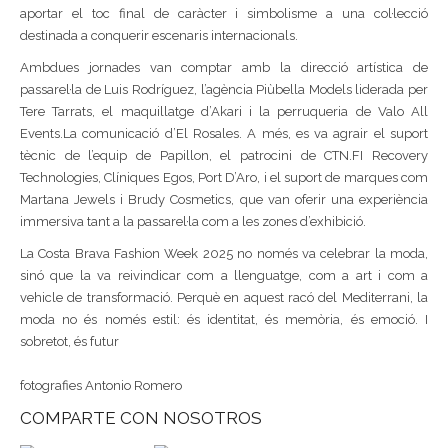
aportar el toc final de caràcter i simbolisme a una col·lecció
destinada a conquerir escenaris internacionals.
Ambdues jornades van comptar amb la direcció artística de
passarel·la de Luis Rodríguez, l’agència Piùbella Models liderada per
Tere Tarrats, el maquillatge d’Akari i la perruqueria de Valo All
Events.La comunicació d’El Rosales. A més, es va agrair el suport
tècnic de l’equip de Papillon, el patrocini de CTN.FI Recovery
Technologies, Clíniques Egos, Port D’Aro, i el suport de marques com
Martana Jewels i Brudy Cosmetics, que van oferir una experiència
immersiva tant a la passarel·la com a les zones d’exhibició.
La Costa Brava Fashion Week 2025 no només va celebrar la moda,
sinó que la va reivindicar com a llenguatge, com a art i com a
vehicle de transformació. Perquè en aquest racó del Mediterrani, la
moda no és només estil: és identitat, és memòria, és emoció. I
sobretot, és futur
fotografies Antonio Romero
COMPARTE CON NOSOTROS