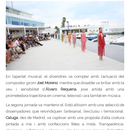
En l’apartat musical, el divendres va comptar amb l’actuació del
compositor gironí
Joel Moreno
, mentre que dissabte va brillar amb la
veu i sensibilitat d’
Álvaro Requena
, jove artista amb una
prometedora trajectòria en cinema, televisió i ara també en música.
La segona jornada va mantenir el llistó altíssim amb una selecció de
dissenyadores que reivindiquen l’artesanal, l’exclusiu i l’emocional.
Caluga
, des de Madrid, va captivar amb una proposta d’alta costura
pintada a mà i amb confeccions fetes a mida. Transparència,