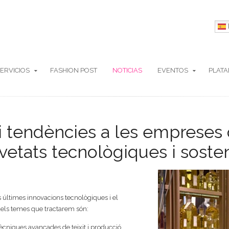
ERVICIOS
FASHION POST
NOTICIAS
EVENTOS
PLAT
i tendències a les empreses d
vetats tecnològiques i sosteni
 últimes innovacions tecnològiques i el
 dels temes que tractarem són:
 tècniques avançades de teixit i producció