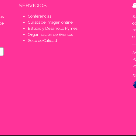
SERVICIOS
Conferencias
as
S
Cursos de imagen online
de
o
Estudio y Desarrollo Pymes
pa
Organización de Eventos
o 
Sello de Calidad
Av
Po
Po
S