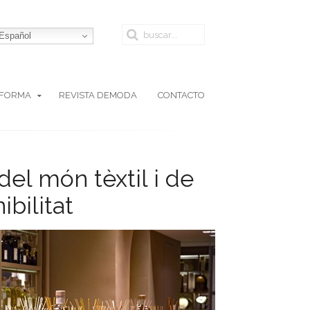
Español
AFORMA
REVISTA DEMODA
CONTACTO
el món tèxtil i de
bilitat